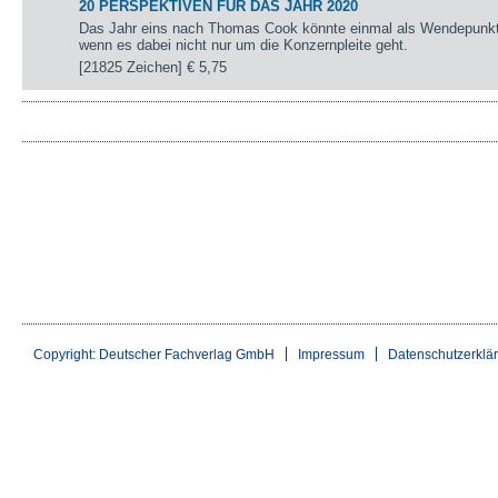
20 PERSPEKTIVEN FÜR DAS JAHR 2020
Das Jahr eins nach Thomas Cook könnte einmal als Wendepunkt 
wenn es dabei nicht nur um die Konzernpleite geht.
[21825 Zeichen]
€ 5,75
Copyright: Deutscher Fachverlag GmbH
Impressum
Datenschutzerklä