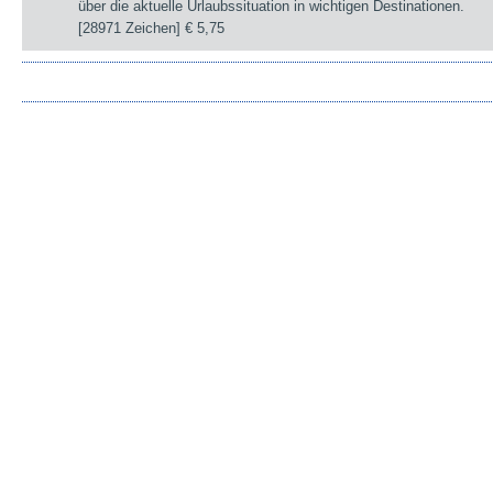
über die aktuelle Urlaubssituation in wichtigen Destinationen.
[28971 Zeichen]
€ 5,75