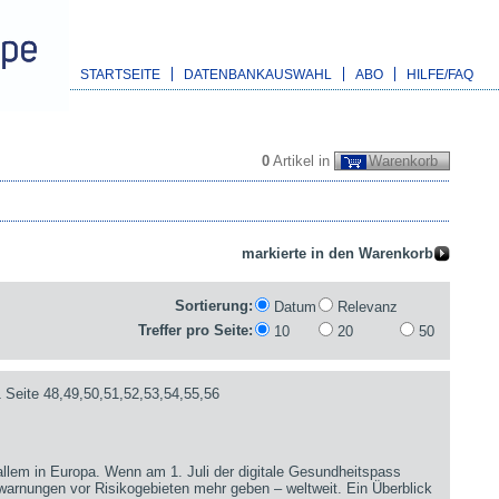
STARTSEITE
DATENBANKAUSWAHL
ABO
HILFE/FAQ
0
Artikel in
Warenkorb
Sortierung:
Datum
Relevanz
Treffer pro Seite:
10
20
50
 Seite 48,49,50,51,52,53,54,55,56
 allem in Europa. Wenn am 1. Juli der digitale Gesundheitspass
sewarnungen vor Risikogebieten mehr geben – weltweit. Ein Überblick