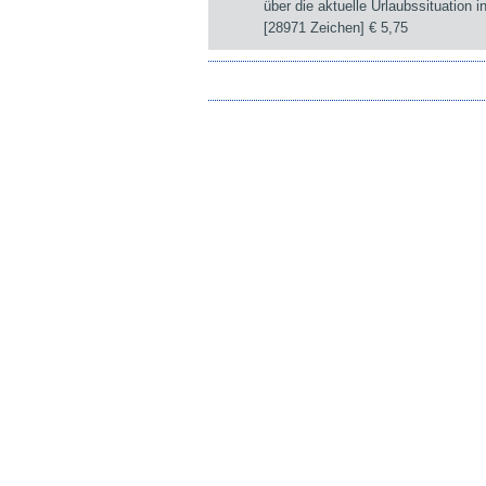
über die aktuelle Urlaubssituation i
[28971 Zeichen]
€ 5,75