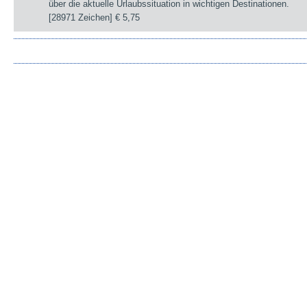
über die aktuelle Urlaubssituation in wichtigen Destinationen.
[28971 Zeichen]
€ 5,75