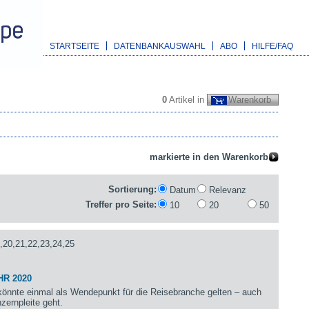
STARTSEITE
DATENBANKAUSWAHL
ABO
HILFE/FAQ
0
Artikel in
Warenkorb
Sortierung:
Datum
Relevanz
Treffer pro Seite:
10
20
50
,20,21,22,23,24,25
HR 2020
önnte einmal als Wendepunkt für die Reisebranche gelten – auch
zernpleite geht.