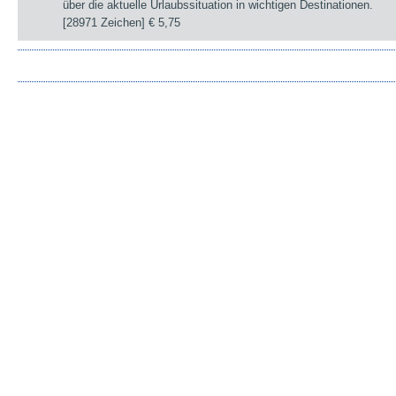
über die aktuelle Urlaubssituation in wichtigen Destinationen.
[28971 Zeichen]
€ 5,75