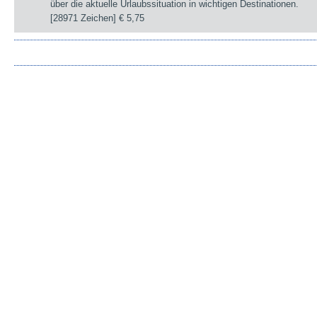
über die aktuelle Urlaubssituation in wichtigen Destinationen.
[28971 Zeichen]
€ 5,75