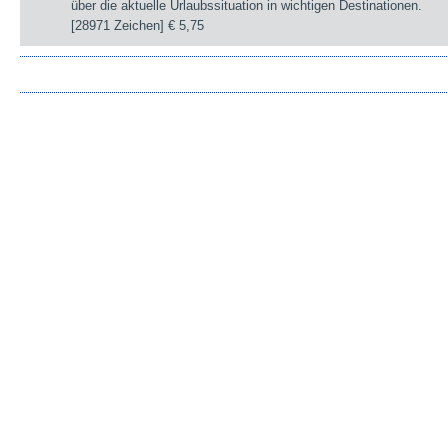
über die aktuelle Urlaubssituation in wichtigen Destinationen.
[28971 Zeichen]
€ 5,75