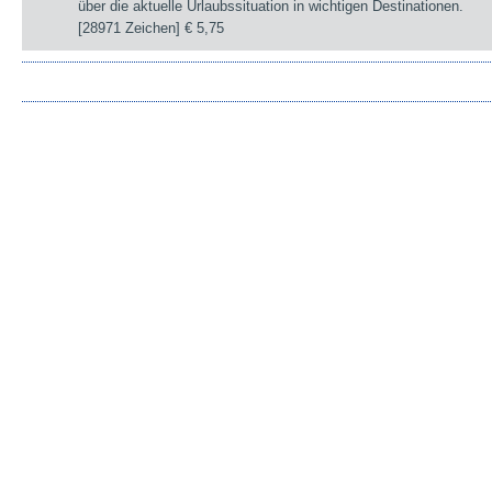
über die aktuelle Urlaubssituation in wichtigen Destinationen.
[28971 Zeichen]
€ 5,75