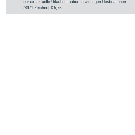
über die aktuelle Urlaubssituation in wichtigen Destinationen.
[28971 Zeichen]
€ 5,75