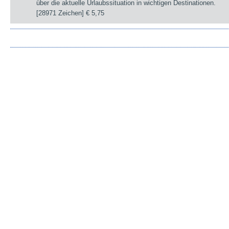
über die aktuelle Urlaubssituation in wichtigen Destinationen.
[28971 Zeichen]
€ 5,75