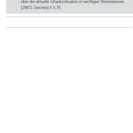
über die aktuelle Urlaubssituation in wichtigen Destinationen.
[28971 Zeichen]
€ 5,75