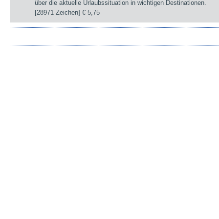
über die aktuelle Urlaubssituation in wichtigen Destinationen.
[28971 Zeichen]
€ 5,75