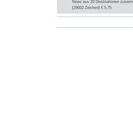
News aus 20 Destinationen zusam
[29602 Zeichen]
€ 5,75