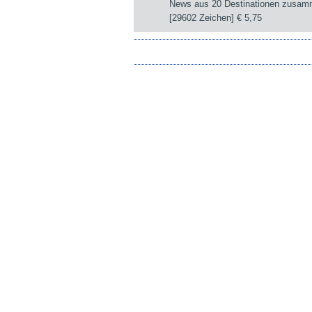
News aus 20 Destinationen zusam
[29602 Zeichen]
€ 5,75