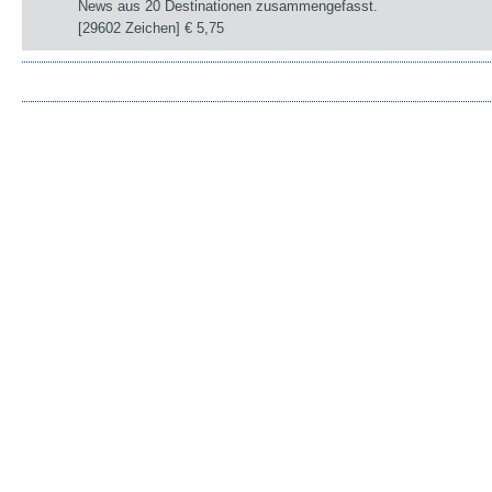
News aus 20 Destinationen zusammengefasst.
[29602 Zeichen]
€ 5,75