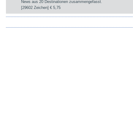
News aus 20 Destinationen zusammengefasst.
[29602 Zeichen]
€ 5,75