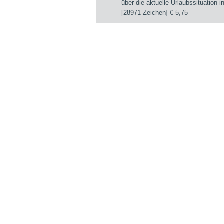
über die aktuelle Urlaubssituation i
[28971 Zeichen]
€ 5,75