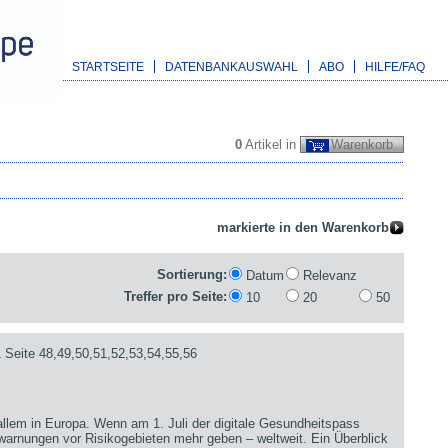
STARTSEITE
DATENBANKAUSWAHL
ABO
HILFE/FAQ
0
Artikel in
Warenkorb
Sortierung:
Datum
Relevanz
Treffer pro Seite:
10
20
50
 Seite 48,49,50,51,52,53,54,55,56
 allem in Europa. Wenn am 1. Juli der digitale Gesundheitspass
sewarnungen vor Risikogebieten mehr geben – weltweit. Ein Überblick