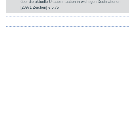
über die aktuelle Urlaubssituation in wichtigen Destinationen.
[28971 Zeichen]
€ 5,75