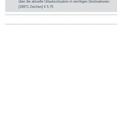
über die aktuelle Urlaubssituation in wichtigen Destinationen.
[28971 Zeichen]
€ 5,75