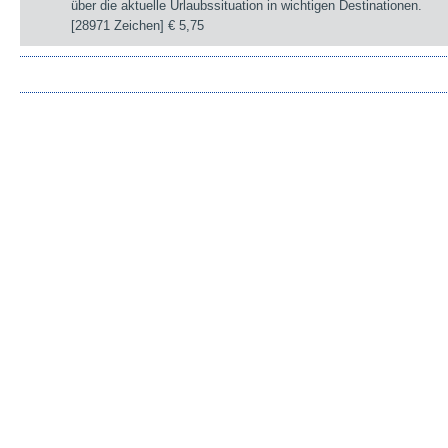
über die aktuelle Urlaubssituation in wichtigen Destinationen.
[28971 Zeichen]
€ 5,75