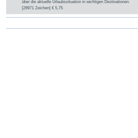
über die aktuelle Urlaubssituation in wichtigen Destinationen.
[28971 Zeichen]
€ 5,75