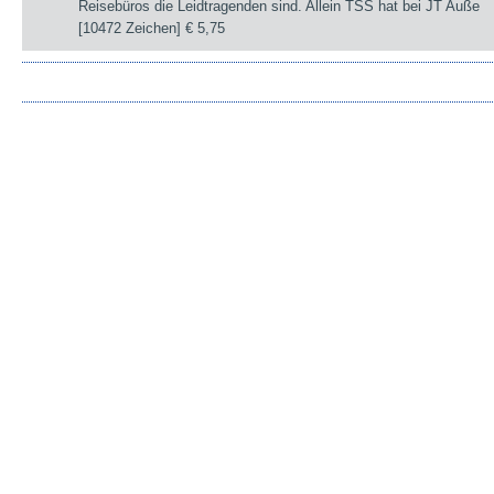
Reisebüros die Leidtragenden sind. Allein TSS hat bei JT Auße
[10472 Zeichen]
€ 5,75