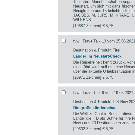
Touristen. Manche schaffen sogar a
Neustart, um sich mit ganz frisch
Neuigkeiten aus 15 beliebten Re
JACOBS, M. JÜRS, M. KRANE, I
WILKENS
[19687 Zeichen]
€ 5,75
fvw | TravelTalk 13 vom 25.06.2021
Destination & Produkt Titel
Länder im Neustart-Check
Die Reisefreiheit kehrt zurück, vor
eingeführt wird, soll es keine Rei
über die aktuelle Urlaubssituation i
[28971 Zeichen]
€ 5,75
fvw | TravelTalk 6 vom 19.03.2021 
Destination & Produkt ITB Now 20
Die große Länderschau
Die Welt zu Gast in Berlin – diesmal
Länder die ITB als Bühne für ihre
News aus 20 Destinationen zusam
[29602 Zeichen]
€ 5,75