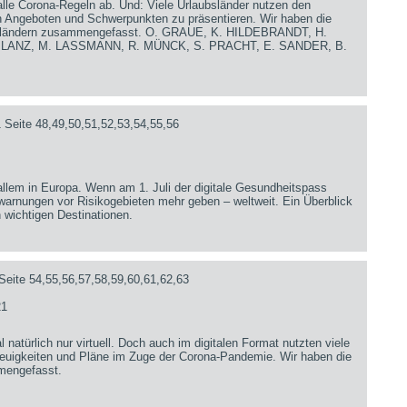
lle Corona-Regeln ab. Und: Viele Urlaubsländer nutzen den
en Angeboten und Schwerpunkten zu präsentieren. Wir haben die
iseländern zusammengefasst. O. GRAUE, K. HILDEBRANDT, H.
. LANZ, M. LASSMANN, R. MÜNCK, S. PRACHT, E. SANDER, B.
 Seite 48,49,50,51,52,53,54,55,56
 allem in Europa. Wenn am 1. Juli der digitale Gesundheitspass
sewarnungen vor Risikogebieten mehr geben – weltweit. Ein Überblick
n wichtigen Destinationen.
Seite 54,55,56,57,58,59,60,61,62,63
21
 natürlich nur virtuell. Doch auch im digitalen Format nutzten viele
 Neuigkeiten und Pläne im Zuge der Corona-Pandemie. Wir haben die
mengefasst.