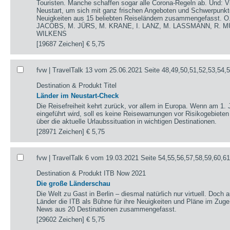
Touristen. Manche schaffen sogar alle Corona-Regeln ab. Und: V
Neustart, um sich mit ganz frischen Angeboten und Schwerpunkte
Neuigkeiten aus 15 beliebten Reiseländern zusammengefasst.
JACOBS, M. JÜRS, M. KRANE, I. LANZ, M. LASSMANN, R. M
WILKENS
[19687 Zeichen]
€ 5,75
fvw | TravelTalk 13 vom 25.06.2021 Seite 48,49,50,51,52,53,54,
Destination & Produkt Titel
Länder im Neustart-Check
Die Reisefreiheit kehrt zurück, vor allem in Europa. Wenn am 1. 
eingeführt wird, soll es keine Reisewarnungen vor Risikogebieten
über die aktuelle Urlaubssituation in wichtigen Destinationen.
[28971 Zeichen]
€ 5,75
fvw | TravelTalk 6 vom 19.03.2021 Seite 54,55,56,57,58,59,60,6
Destination & Produkt ITB Now 2021
Die große Länderschau
Die Welt zu Gast in Berlin – diesmal natürlich nur virtuell. Doch 
Länder die ITB als Bühne für ihre Neuigkeiten und Pläne im Zug
News aus 20 Destinationen zusammengefasst.
[29602 Zeichen]
€ 5,75