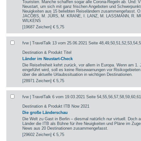
Touristen. Manche schaffen sogar alle Corona-Regeln ab. Und: V
Neustart, um sich mit ganz frischen Angeboten und Schwerpunkte
Neuigkeiten aus 15 beliebten Reiseländern zusammengefasst.
JACOBS, M. JÜRS, M. KRANE, I. LANZ, M. LASSMANN, R. M
WILKENS
[19687 Zeichen]
€ 5,75
fvw | TravelTalk 13 vom 25.06.2021 Seite 48,49,50,51,52,53,54,
Destination & Produkt Titel
Länder im Neustart-Check
Die Reisefreiheit kehrt zurück, vor allem in Europa. Wenn am 1. 
eingeführt wird, soll es keine Reisewarnungen vor Risikogebieten
über die aktuelle Urlaubssituation in wichtigen Destinationen.
[28971 Zeichen]
€ 5,75
fvw | TravelTalk 6 vom 19.03.2021 Seite 54,55,56,57,58,59,60,6
Destination & Produkt ITB Now 2021
Die große Länderschau
Die Welt zu Gast in Berlin – diesmal natürlich nur virtuell. Doch 
Länder die ITB als Bühne für ihre Neuigkeiten und Pläne im Zug
News aus 20 Destinationen zusammengefasst.
[29602 Zeichen]
€ 5,75