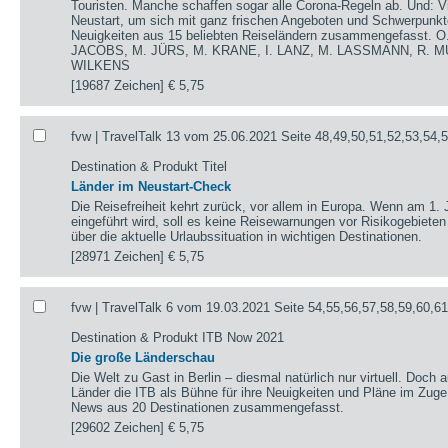
Touristen. Manche schaffen sogar alle Corona-Regeln ab. Und: V
Neustart, um sich mit ganz frischen Angeboten und Schwerpunkte
Neuigkeiten aus 15 beliebten Reiseländern zusammengefasst.
JACOBS, M. JÜRS, M. KRANE, I. LANZ, M. LASSMANN, R. M
WILKENS
[19687 Zeichen]
€ 5,75
fvw | TravelTalk 13 vom 25.06.2021 Seite 48,49,50,51,52,53,54,
Destination & Produkt Titel
Länder im Neustart-Check
Die Reisefreiheit kehrt zurück, vor allem in Europa. Wenn am 1. 
eingeführt wird, soll es keine Reisewarnungen vor Risikogebieten
über die aktuelle Urlaubssituation in wichtigen Destinationen.
[28971 Zeichen]
€ 5,75
fvw | TravelTalk 6 vom 19.03.2021 Seite 54,55,56,57,58,59,60,6
Destination & Produkt ITB Now 2021
Die große Länderschau
Die Welt zu Gast in Berlin – diesmal natürlich nur virtuell. Doch 
Länder die ITB als Bühne für ihre Neuigkeiten und Pläne im Zug
News aus 20 Destinationen zusammengefasst.
[29602 Zeichen]
€ 5,75