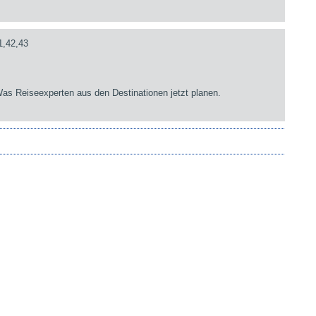
1,42,43
as Reiseexperten aus den Destinationen jetzt planen.