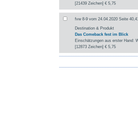
[21439 Zeichen]
€ 5,75
fvw 8-9 vom 24.04.2020 Seite 40,4
Destination & Produkt
Das Comeback fest im Blick
Einschätzungen aus erster Hand: W
[12873 Zeichen]
€ 5,75