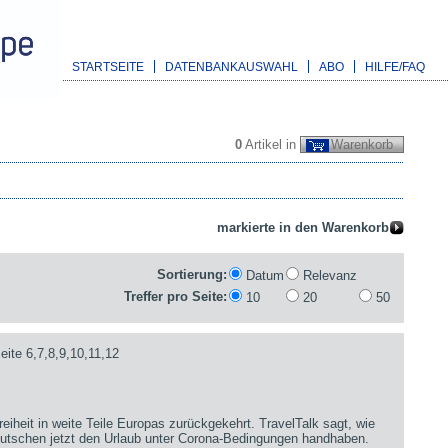
STARTSEITE
DATENBANKAUSWAHL
ABO
HILFE/FAQ
0
Artikel in
Warenkorb
Sortierung:
Datum
Relevanz
Treffer pro Seite:
10
20
50
ite 6,7,8,9,10,11,12
reiheit in weite Teile Europas zurückgekehrt. TravelTalk sagt, wie
Deutschen jetzt den Urlaub unter Corona-Bedingungen handhaben.