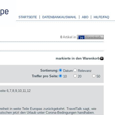
STARTSEITE
DATENBANKAUSWAHL
ABO
HILFE/FAQ
0
Artikel in
Warenkorb
Sortierung:
Datum
Relevanz
Treffer pro Seite:
10
20
50
ite 6,7,8,9,10,11,12
reiheit in weite Teile Europas zurückgekehrt. TravelTalk sagt, wie
Deutschen jetzt den Urlaub unter Corona-Bedingungen handhaben.