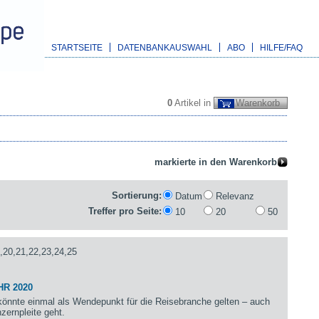
STARTSEITE
DATENBANKAUSWAHL
ABO
HILFE/FAQ
0
Artikel in
Warenkorb
Sortierung:
Datum
Relevanz
Treffer pro Seite:
10
20
50
,20,21,22,23,24,25
HR 2020
önnte einmal als Wendepunkt für die Reisebranche gelten – auch
zernpleite geht.