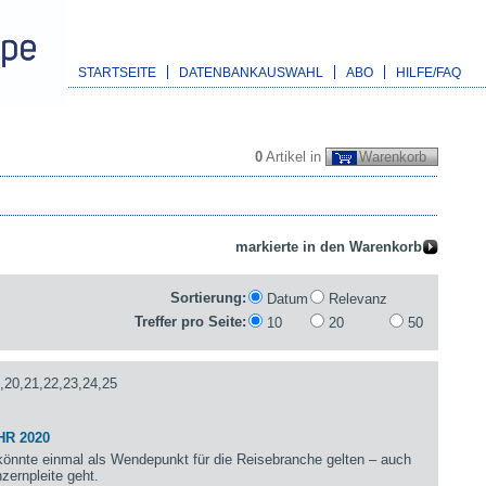
STARTSEITE
DATENBANKAUSWAHL
ABO
HILFE/FAQ
0
Artikel in
Warenkorb
Sortierung:
Datum
Relevanz
Treffer pro Seite:
10
20
50
,20,21,22,23,24,25
HR 2020
önnte einmal als Wendepunkt für die Reisebranche gelten – auch
zernpleite geht.