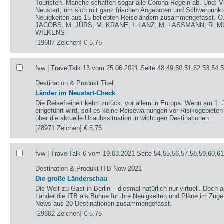
Touristen. Manche schaffen sogar alle Corona-Regeln ab. Und: V
Neustart, um sich mit ganz frischen Angeboten und Schwerpunkte
Neuigkeiten aus 15 beliebten Reiseländern zusammengefasst.
JACOBS, M. JÜRS, M. KRANE, I. LANZ, M. LASSMANN, R. M
WILKENS
[19687 Zeichen]
€ 5,75
fvw | TravelTalk 13 vom 25.06.2021 Seite 48,49,50,51,52,53,54,
Destination & Produkt Titel
Länder im Neustart-Check
Die Reisefreiheit kehrt zurück, vor allem in Europa. Wenn am 1. 
eingeführt wird, soll es keine Reisewarnungen vor Risikogebieten
über die aktuelle Urlaubssituation in wichtigen Destinationen.
[28971 Zeichen]
€ 5,75
fvw | TravelTalk 6 vom 19.03.2021 Seite 54,55,56,57,58,59,60,6
Destination & Produkt ITB Now 2021
Die große Länderschau
Die Welt zu Gast in Berlin – diesmal natürlich nur virtuell. Doch 
Länder die ITB als Bühne für ihre Neuigkeiten und Pläne im Zug
News aus 20 Destinationen zusammengefasst.
[29602 Zeichen]
€ 5,75