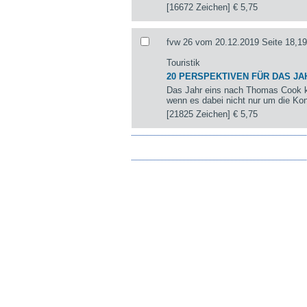
[16672 Zeichen]
€ 5,75
fvw 26 vom 20.12.2019 Seite 18,19
Touristik
20 PERSPEKTIVEN FÜR DAS JA
Das Jahr eins nach Thomas Cook k
wenn es dabei nicht nur um die Kon
[21825 Zeichen]
€ 5,75