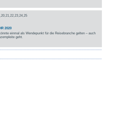
,20,21,22,23,24,25
HR 2020
önnte einmal als Wendepunkt für die Reisebranche gelten – auch
zernpleite geht.