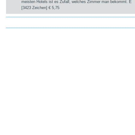
meisten Hotels ist es Zufall, welches Zimmer man bekommt. E
[3423 Zeichen]
€ 5,75