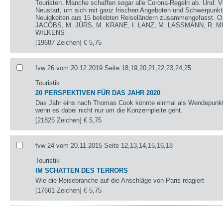
Touristen. Manche schaffen sogar alle Corona-Regeln ab. Und: V
Neustart, um sich mit ganz frischen Angeboten und Schwerpunkte
Neuigkeiten aus 15 beliebten Reiseländern zusammengefasst.
JACOBS, M. JÜRS, M. KRANE, I. LANZ, M. LASSMANN, R. M
WILKENS
[19687 Zeichen]
€ 5,75
fvw 26 vom 20.12.2019 Seite 18,19,20,21,22,23,24,25
Touristik
20 PERSPEKTIVEN FÜR DAS JAHR 2020
Das Jahr eins nach Thomas Cook könnte einmal als Wendepunkt 
wenn es dabei nicht nur um die Konzernpleite geht.
[21825 Zeichen]
€ 5,75
fvw 24 vom 20.11.2015 Seite 12,13,14,15,16,18
Touristik
IM SCHATTEN DES TERRORS
Wie die Reisebranche auf die Anschläge von Paris reagiert
[17661 Zeichen]
€ 5,75