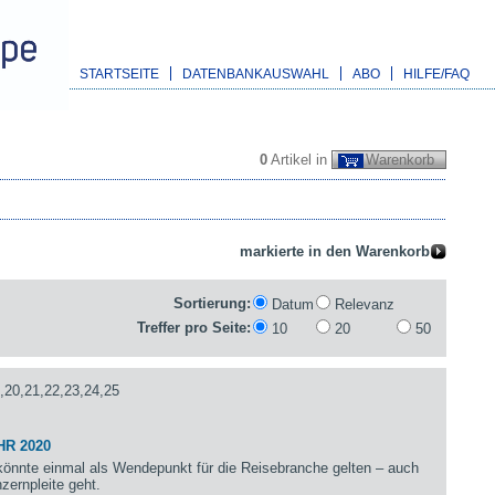
STARTSEITE
DATENBANKAUSWAHL
ABO
HILFE/FAQ
0
Artikel in
Warenkorb
Sortierung:
Datum
Relevanz
Treffer pro Seite:
10
20
50
,20,21,22,23,24,25
HR 2020
önnte einmal als Wendepunkt für die Reisebranche gelten – auch
zernpleite geht.