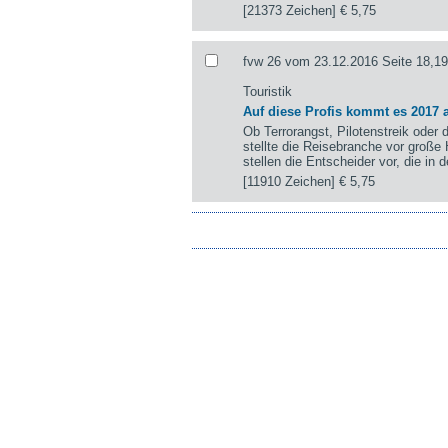
[21373 Zeichen]
€ 5,75
fvw 26 vom 23.12.2016 Seite 18,19
Touristik
Auf diese Profis kommt es 2017 
Ob Terrorangst, Pilotenstreik oder 
stellte die Reisebranche vor große
stellen die Entscheider vor, die i
[11910 Zeichen]
€ 5,75