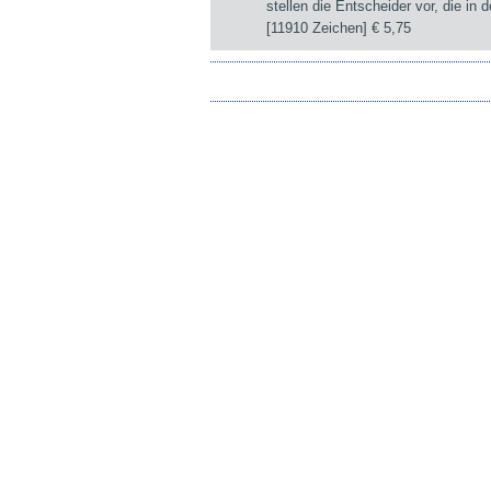
stellen die Entscheider vor, die i
[11910 Zeichen]
€ 5,75