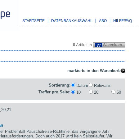
STARTSEITE
DATENBANKAUSWAHL
ABO
HILFE/FAQ
0
Artikel in
Warenkorb
Sortierung:
Datum
Relevanz
Treffer pro Seite:
10
20
50
,20,21
an
der Problemfall Pauschalreise-Richtlinie: das vergangene Jahr
 Herausforderungen. Doch auch 2017 wird kein Selbstläufer. Wir