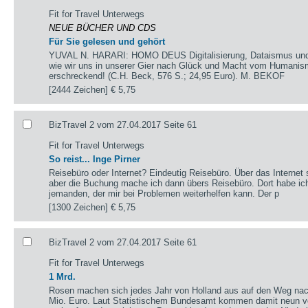
Fit for Travel Unterwegs
NEUE BÜCHER UND CDS
Für Sie gelesen und gehört
YUVAL N. HARARI: HOMO DEUS Digitalisierung, Dataismus und Go
wie wir uns in unserer Gier nach Glück und Macht vom Humanism
erschreckend! (C.H. Beck, 576 S.; 24,95 Euro). M. BEKOF
[2444 Zeichen]
€ 5,75
BizTravel 2 vom 27.04.2017 Seite 61
Fit for Travel Unterwegs
So reist... Inge Pirner
Reisebüro oder Internet? Eindeutig Reisebüro. Über das Internet 
aber die Buchung mache ich dann übers Reisebüro. Dort habe ic
jemanden, der mir bei Problemen weiterhelfen kann. Der p
[1300 Zeichen]
€ 5,75
BizTravel 2 vom 27.04.2017 Seite 61
Fit for Travel Unterwegs
1 Mrd.
Rosen machen sich jedes Jahr von Holland aus auf den Weg nac
Mio. Euro. Laut Statistischem Bundesamt kommen damit neun vo