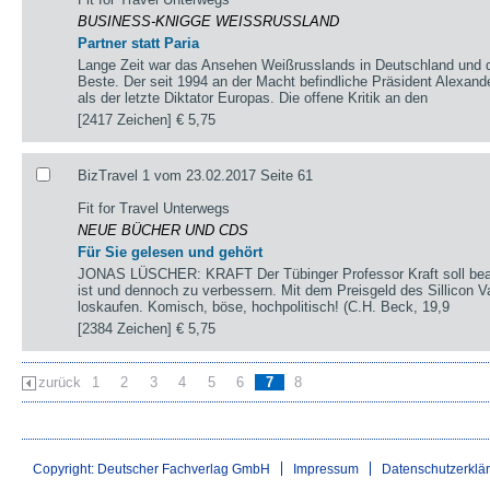
BUSINESS-KNIGGE WEISSRUSSLAND
Partner statt Paria
Lange Zeit war das Ansehen Weißrusslands in Deutschland und d
Beste. Der seit 1994 an der Macht befindliche Präsident Alexande
als der letzte Diktator Europas. Die offene Kritik an den
[2417 Zeichen]
€ 5,75
BizTravel 1 vom 23.02.2017 Seite 61
Fit for Travel Unterwegs
NEUE BÜCHER UND CDS
Für Sie gelesen und gehört
JONAS LÜSCHER: KRAFT Der Tübinger Professor Kraft soll beant
ist und dennoch zu verbessern. Mit dem Preisgeld des Sillicon Val
loskaufen. Komisch, böse, hochpolitisch! (C.H. Beck, 19,9
[2384 Zeichen]
€ 5,75
zurück
1
2
3
4
5
6
7
8
Copyright: Deutscher Fachverlag GmbH
Impressum
Datenschutzerklä