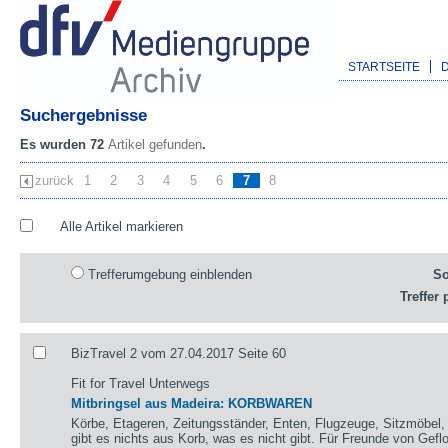
STARTSEITE
Suchergebnisse
Es wurden 72
Artikel gefunden
.
zurück
1
2
3
4
5
6
7
8
Alle Artikel markieren
Trefferumgebung einblenden
So
Treffer 
BizTravel 2 vom 27.04.2017 Seite 60
Fit for Travel Unterwegs
Mitbringsel aus Madeira: KORBWAREN
Körbe, Etageren, Zeitungsständer, Enten, Flugzeuge, Sitzmöbel,
gibt es nichts aus Korb, was es nicht gibt. Für Freunde von Gefl