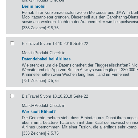
Markt+Produkt Check-in
Berlin mobil
Fernab ihrer Konzernzentralen wollen Mercedes und BMW in Ber
Mobilitätsanbieter gründen. Dieser soll aus den Car-sharing-Die
sowie aus weiteren Töchtern der Autohersteller wie beispielswei
[338 Zeichen]
€ 5,75
BizTravel 5 vom 18.10.2018 Seite 22
Markt+Produkt Check-in
Datendebakel bei Airlines
Wie steht es um die Datensicherheit der Fluggesellschaften? Ni
Website und die App von British Airways wurden jüngst 380.000 K
Kriminelle hatten zwei Wochen lang freie Hand im Firmennet
[731 Zeichen]
€ 5,75
BizTravel 5 vom 18.10.2018 Seite 22
Markt+Produkt Check-in
Wer kauft Etihad?
Die Gerüchte mehren sich, dass Emirates aus Dubai ihren ange
übernimmt. Letzterer hatte sich mit dem Kauf der inzwischen inso
Airlines übernommen. Mit einer Fusion, die allerdings sehr kompl
[333 Zeichen]
€ 5,75