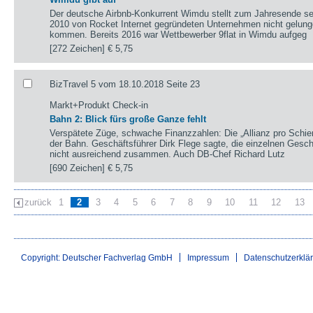
Der deutsche Airbnb-Konkurrent Wimdu stellt zum Jahresende sei
2010 von Rocket Internet gegründeten Unternehmen nicht gelung
kommen. Bereits 2016 war Wettbewerber 9flat in Wimdu aufgeg
[272 Zeichen]
€ 5,75
BizTravel 5 vom 18.10.2018 Seite 23
Markt+Produkt Check-in
Bahn 2: Blick fürs große Ganze fehlt
Verspätete Züge, schwache Finanzzahlen: Die „Allianz pro Schie
der Bahn. Geschäftsführer Dirk Flege sagte, die einzelnen Gesch
nicht ausreichend zusammen. Auch DB-Chef Richard Lutz
[690 Zeichen]
€ 5,75
zurück
1
2
3
4
5
6
7
8
9
10
11
12
13
Copyright: Deutscher Fachverlag GmbH
Impressum
Datenschutzerklä