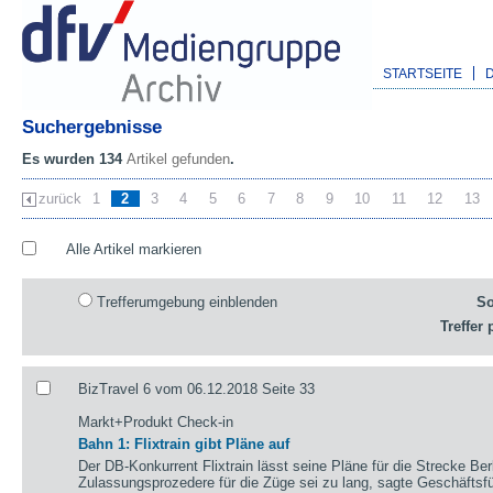
STARTSEITE
Suchergebnisse
Es wurden 134
Artikel gefunden
.
zurück
1
2
3
4
5
6
7
8
9
10
11
12
13
Alle Artikel markieren
Trefferumgebung einblenden
So
Treffer 
BizTravel 6 vom 06.12.2018 Seite 33
Markt+Produkt Check-in
Bahn 1: Flixtrain gibt Pläne auf
Der DB-Konkurrent Flixtrain lässt seine Pläne für die Strecke Be
Zulassungsprozedere für die Züge sei zu lang, sagte Geschäfts