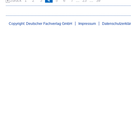
zurück
1
2
3
4
5
6
7
…
23
…
39
Copyright: Deutscher Fachverlag GmbH
Impressum
Datenschutzerklä