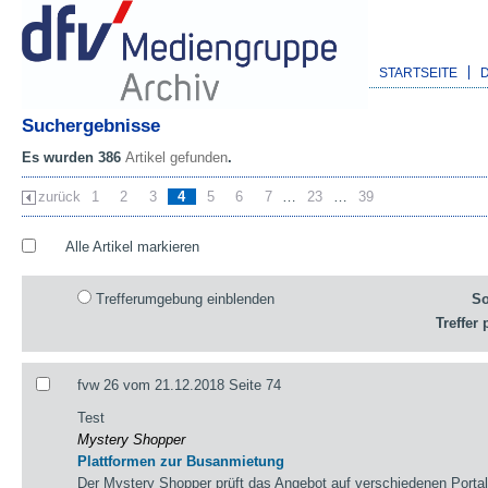
STARTSEITE
Suchergebnisse
Es wurden 386
Artikel gefunden
.
zurück
1
2
3
4
5
6
7
…
23
…
39
Alle Artikel markieren
Trefferumgebung einblenden
So
Treffer 
fvw 26 vom 21.12.2018 Seite 74
Test
Mystery Shopper
Plattformen zur Busanmietung
Der Mystery Shopper prüft das Angebot auf verschiedenen Portal