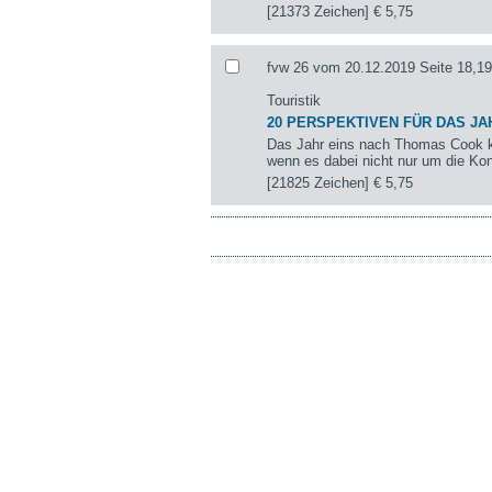
[21373 Zeichen]
€ 5,75
fvw 26 vom 20.12.2019 Seite 18,19
Touristik
20 PERSPEKTIVEN FÜR DAS JA
Das Jahr eins nach Thomas Cook k
wenn es dabei nicht nur um die Kon
[21825 Zeichen]
€ 5,75