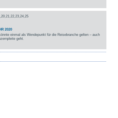
,20,21,22,23,24,25
HR 2020
önnte einmal als Wendepunkt für die Reisebranche gelten – auch
zernpleite geht.