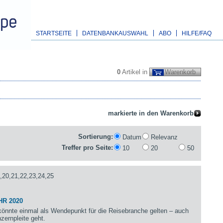
STARTSEITE
DATENBANKAUSWAHL
ABO
HILFE/FAQ
0
Artikel in
Warenkorb
Sortierung:
Datum
Relevanz
Treffer pro Seite:
10
20
50
,20,21,22,23,24,25
HR 2020
önnte einmal als Wendepunkt für die Reisebranche gelten – auch
zernpleite geht.