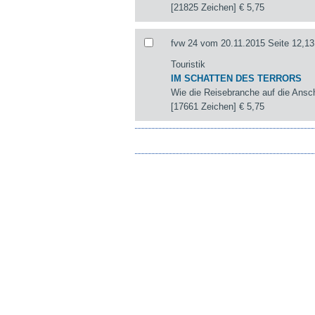
[21825 Zeichen]
€ 5,75
fvw 24 vom 20.11.2015 Seite 12,13
Touristik
IM SCHATTEN DES TERRORS
Wie die Reisebranche auf die Ansch
[17661 Zeichen]
€ 5,75