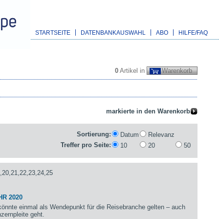
STARTSEITE
DATENBANKAUSWAHL
ABO
HILFE/FAQ
0
Artikel in
Warenkorb
Sortierung:
Datum
Relevanz
Treffer pro Seite:
10
20
50
,20,21,22,23,24,25
HR 2020
önnte einmal als Wendepunkt für die Reisebranche gelten – auch
zernpleite geht.