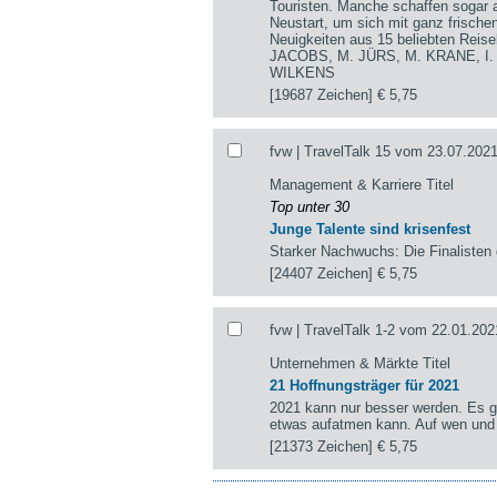
Touristen. Manche schaffen sogar a
Neustart, um sich mit ganz frisch
Neuigkeiten aus 15 beliebten Re
JACOBS, M. JÜRS, M. KRANE, I
WILKENS
[19687 Zeichen]
€ 5,75
fvw | TravelTalk 15 vom 23.07.2021
Management & Karriere Titel
Top unter 30
Junge Talente sind krisenfest
Starker Nachwuchs: Die Finalisten 
[24407 Zeichen]
€ 5,75
fvw | TravelTalk 1-2 vom 22.01.202
Unternehmen & Märkte Titel
21 Hoffnungsträger für 2021
2021 kann nur besser werden. Es gi
etwas aufatmen kann. Auf wen und
[21373 Zeichen]
€ 5,75