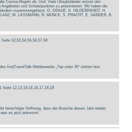
lle Corona-Regeln ab. Und: Viele Urlaubsländer nutzen den
en Angeboten und Schwerpunkten zu präsentieren. Wir haben die
iseländern zusammengefasst. O. GRAUE, K. HILDEBRANDT, H.
. LANZ, M. LASSMANN, R. MÜNCK, S. PRACHT, E. SANDER, B.
 Seite 52,53,54,55,56,57,58
des fvw|TravelTalk-Wettbewerbs „Top unter 30“ stehen fest.
1 Seite 12,13,14,15,16,17,18,19
bt berechtigte Hoffnung, dass die Branche dieses Jahr wieder
 was es jetzt ankommt.