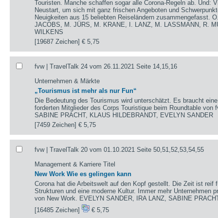
Touristen. Manche schaffen sogar alle Corona-Regeln ab. Und: V
Neustart, um sich mit ganz frischen Angeboten und Schwerpunkte
Neuigkeiten aus 15 beliebten Reiseländern zusammengefasst.
JACOBS, M. JÜRS, M. KRANE, I. LANZ, M. LASSMANN, R. M
WILKENS
[19687 Zeichen]
€ 5,75
fvw | TravelTalk 24 vom 26.11.2021 Seite 14,15,16
Unternehmen & Märkte
„Tourismus ist mehr als nur Fun“
Die Bedeutung des Tourismus wird unterschätzt. Es braucht ei
forderten Mitglieder des Corps Touristique beim Roundtable von
SABINE PRACHT, KLAUS HILDEBRANDT, EVELYN SANDER
[7459 Zeichen]
€ 5,75
fvw | TravelTalk 20 vom 01.10.2021 Seite 50,51,52,53,54,55
Management & Karriere Titel
New Work Wie es gelingen kann
Corona hat die Arbeitswelt auf den Kopf gestellt. Die Zeit ist reif 
Strukturen und eine moderne Kultur. Immer mehr Unternehmen p
von New Work. EVELYN SANDER, IRA LANZ, SABINE PRACH
[16485 Zeichen]
€ 5,75