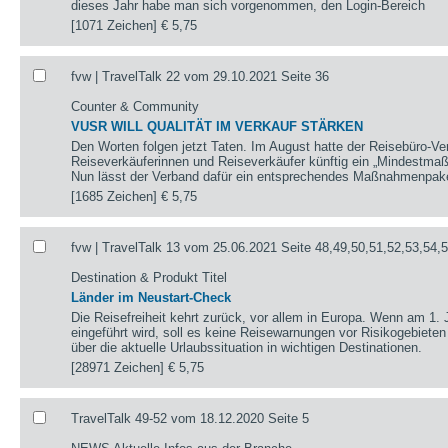
dieses Jahr habe man sich vorgenommen, den Login-Bereich
[1071 Zeichen]
€ 5,75
fvw | TravelTalk 22 vom 29.10.2021 Seite 36
Counter & Community
VUSR WILL QUALITÄT IM VERKAUF STÄRKEN
Den Worten folgen jetzt Taten. Im August hatte der Reisebüro-V
Reiseverkäuferinnen und Reiseverkäufer künftig ein „Mindestmaß 
Nun lässt der Verband dafür ein entsprechendes Maßnahmenpak
[1685 Zeichen]
€ 5,75
fvw | TravelTalk 13 vom 25.06.2021 Seite 48,49,50,51,52,53,54,
Destination & Produkt Titel
Länder im Neustart-Check
Die Reisefreiheit kehrt zurück, vor allem in Europa. Wenn am 1. 
eingeführt wird, soll es keine Reisewarnungen vor Risikogebieten
über die aktuelle Urlaubssituation in wichtigen Destinationen.
[28971 Zeichen]
€ 5,75
TravelTalk 49-52 vom 18.12.2020 Seite 5