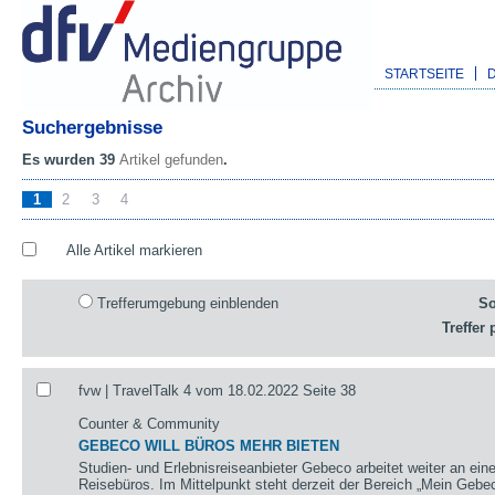
STARTSEITE
Suchergebnisse
Es wurden 39
Artikel gefunden
.
1
2
3
4
Alle Artikel markieren
Trefferumgebung einblenden
So
Treffer 
fvw | TravelTalk 4 vom 18.02.2022 Seite 38
Counter & Community
GEBECO WILL BÜROS MEHR BIETEN
Studien- und Erlebnisreiseanbieter Gebeco arbeitet weiter an ein
Reisebüros. Im Mittelpunkt steht derzeit der Bereich „Mein Gebec