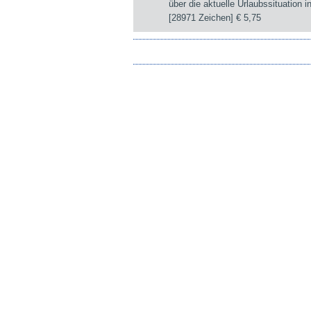
über die aktuelle Urlaubssituation i
[28971 Zeichen]
€ 5,75