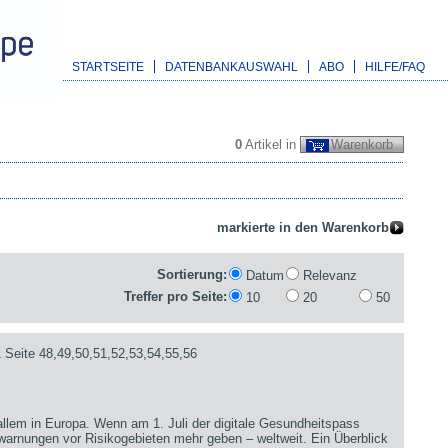
STARTSEITE
DATENBANKAUSWAHL
ABO
HILFE/FAQ
0
Artikel in
Warenkorb
Sortierung:
Datum
Relevanz
Treffer pro Seite:
10
20
50
 Seite 48,49,50,51,52,53,54,55,56
 allem in Europa. Wenn am 1. Juli der digitale Gesundheitspass
sewarnungen vor Risikogebieten mehr geben – weltweit. Ein Überblick