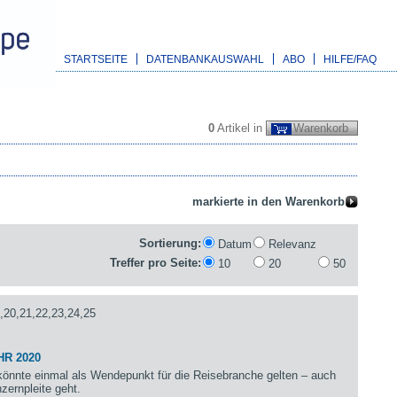
STARTSEITE
DATENBANKAUSWAHL
ABO
HILFE/FAQ
0
Artikel in
Warenkorb
Sortierung:
Datum
Relevanz
Treffer pro Seite:
10
20
50
,20,21,22,23,24,25
HR 2020
önnte einmal als Wendepunkt für die Reisebranche gelten – auch
zernpleite geht.