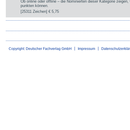
Ob online oder offline – die Nominierten dieser Kategorie zeigen
punkten können.
[25311 Zeichen]
€ 5,75
Copyright: Deutscher Fachverlag GmbH
Impressum
Datenschutzerklä