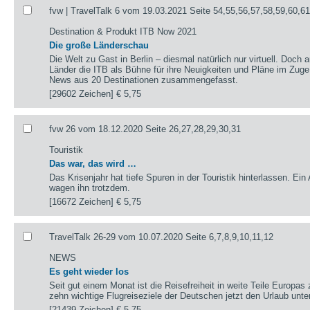
fvw | TravelTalk 6 vom 19.03.2021 Seite 54,55,56,57,58,59,60,6
Destination & Produkt ITB Now 2021
Die große Länderschau
Die Welt zu Gast in Berlin – diesmal natürlich nur virtuell. Doch 
Länder die ITB als Bühne für ihre Neuigkeiten und Pläne im Zug
News aus 20 Destinationen zusammengefasst.
[29602 Zeichen]
€ 5,75
fvw 26 vom 18.12.2020 Seite 26,27,28,29,30,31
Touristik
Das war, das wird …
Das Krisenjahr hat tiefe Spuren in der Touristik hinterlassen. Ein
wagen ihn trotzdem.
[16672 Zeichen]
€ 5,75
TravelTalk 26-29 vom 10.07.2020 Seite 6,7,8,9,10,11,12
NEWS
Es geht wieder los
Seit gut einem Monat ist die Reisefreiheit in weite Teile Europas
zehn wichtige Flugreiseziele der Deutschen jetzt den Urlaub un
[21439 Zeichen]
€ 5,75