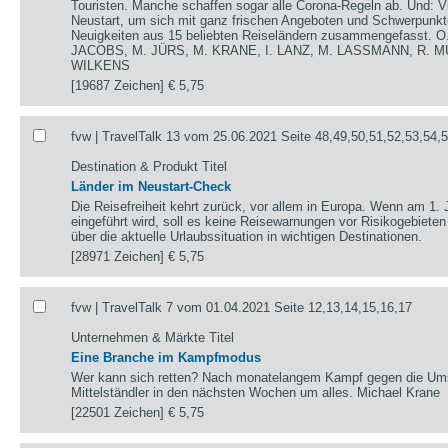
Touristen. Manche schaffen sogar alle Corona-Regeln ab. Und: V
Neustart, um sich mit ganz frischen Angeboten und Schwerpunkte
Neuigkeiten aus 15 beliebten Reiseländern zusammengefasst.
JACOBS, M. JÜRS, M. KRANE, I. LANZ, M. LASSMANN, R. M
WILKENS
[19687 Zeichen]
€ 5,75
fvw | TravelTalk 13 vom 25.06.2021 Seite 48,49,50,51,52,53,54,
Destination & Produkt Titel
Länder im Neustart-Check
Die Reisefreiheit kehrt zurück, vor allem in Europa. Wenn am 1. 
eingeführt wird, soll es keine Reisewarnungen vor Risikogebieten
über die aktuelle Urlaubssituation in wichtigen Destinationen.
[28971 Zeichen]
€ 5,75
fvw | TravelTalk 7 vom 01.04.2021 Seite 12,13,14,15,16,17
Unternehmen & Märkte Titel
Eine Branche im Kampfmodus
Wer kann sich retten? Nach monatelangem Kampf gegen die Umsat
Mittelständler in den nächsten Wochen um alles. Michael Krane
[22501 Zeichen]
€ 5,75